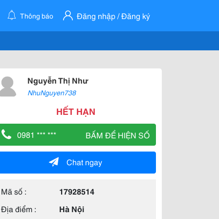
Đăng nhập / Đăng ký
Thông báo
Nguyễn Thị Như
NhuNguyen738
HẾT HẠN
0981 *** ***
BẤM ĐỂ HIỆN SỐ
Chat ngay
Mã số :
17928514
Địa điểm :
Hà Nội