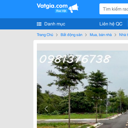
Danh mục
Liên hệ QC
Trang Chủ
Bất động sản
Mua, bán nhà
Nhà t