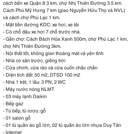
cách bến xe Quận 8 3 km, chợ Nhị Thiên Đường 3.5 km.
Cách Phú Mỹ Hưng 7 km (giao Nguyễn Hữu Thọ và NVL)
và cách chợ Phú Lạc 1 km.
- Mặt tiền đường KDC: xe hơi, xe tải
- Có chỗ đậu xe hơi 7 chỗ trước nhà.
- Gần chợ: Cách Bách Hóa Xanh 500m, chợ Phú Lạc 1 km,
chợ Nhị Thiên Đường 3km.
- Nội thất tốt, không gian thoáng mát và yên tĩnh
- Nhà có sân trước, giếng trời
- Cửa chính, cửa rào và cửa cuốn chắc chắn
- Diện tích đất: 50 m2, DTSD 100 m2
- Nhà 1 trệt, 1 lầu: 3 PN, 2 WC
- Máy nước nóng NLMT
- 03 máy lạnh Daikin
- Bếp gaz
- Tủ bếp, tủ rượu: gỗ
- 01 salon gỗ
- 01 tủ quần áo gỗ lớn, 02 tủ quần áo lớn nhựa Duy Tân
- Internet