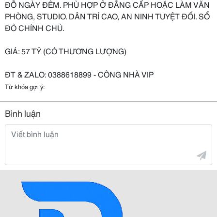
ĐỖ NGÀY ĐÊM. PHÙ HỢP Ở ĐẲNG CẤP HOẶC LÀM VĂN
PHÒNG, STUDIO. DÂN TRÍ CAO, AN NINH TUYỆT ĐỐI. SỔ
ĐỎ CHÍNH CHỦ.
GIÁ: 57 TỶ (CÓ THƯƠNG LƯỢNG)
ĐT & ZALO: 0388618899 - CÔNG NHÀ VIP
Từ khóa gợi ý:
Bình luận