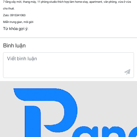
7 tầng xây mới, thang máy, 11 phòng studio thích hợp làm home stay, apartment, văn phòng, vừa ở vừa 
cho thuê.
Zalo: 0915341063
Miễn trung gian, môi giới
Từ khóa gợi ý:
Bình luận