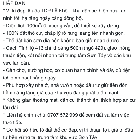
HẤP DẪN
* Vị trí đẹp, thuộc TDP Lễ Khê – khu dân cư hiện hữu, an
ninh tốt, hạ tầng ngày càng đồng bộ.
- Diện tích 100m²/lô, vuông vắn, dễ thiết kế xây dựng.
- 100% đất thổ cư, pháp lý rõ ràng, sang tên nhanh gọn.
- Thế đất bán sơn địa nên không bao giờ ngập được
- Cách Tỉnh lộ 413 chỉ khoảng 500m (ngõ 429), giao thông
thuận tiện, kết nối nhanh tới trung tâm Sơn Tây và các khu
vực lân cận.
- Gần chợ, trường học, cơ quan hành chính và đầy đủ tiện
ích sinh hoạt hằng ngày.
- Phù hợp xây nhà ở, nhà vườn hoặc đầu tư giữ tiền đón
tiềm năng tăng giá của khu vực đang phát triển mạnh.
* Không gian thoáng mát, dân cư thân thiện, thích hợp an cư
lâu dài.
* Liên hệ chính chủ: 0707 572 999 để xem đất và làm việc
trực tiếp.
* Cơ hội sở hữu lô đất thổ cư đẹp, vị trí thuận lợi, giá trị đầu
tư bền vững tại trung tâm khu vực Sơn Tây!