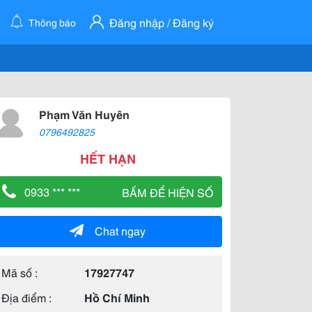
Đăng nhập / Đăng ký
Thông báo
Phạm Văn Huyên
0796492825
HẾT HẠN
0933 *** ***
BẤM ĐỂ HIỆN SỐ
Chat ngay
Mã số :
17927747
Địa điểm :
Hồ Chí Minh