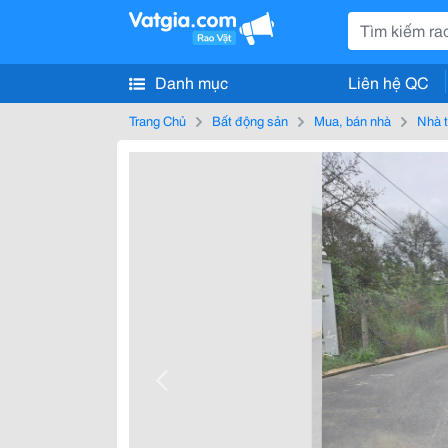
Danh mục
Liên hệ QC
Trang Chủ
Bất động sản
Mua, bán nhà
Nhà t