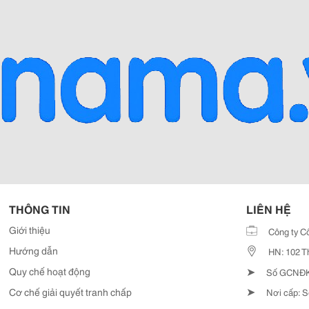
THÔNG TIN
LIÊN HỆ
Giới thiệu
Công ty C
Hướng dẫn
HN: 102 T
➤
Quy chế hoạt động
Số GCNĐKD
➤
Cơ chế giải quyết tranh chấp
Nơi cấp: S