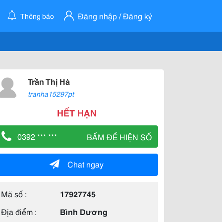
Đăng nhập / Đăng ký
Thông báo
Trần Thị Hà
tranha15297pt
HẾT HẠN
0392 *** ***
BẤM ĐỂ HIỆN SỐ
Chat ngay
Mã số :
17927745
Địa điểm :
Bình Dương