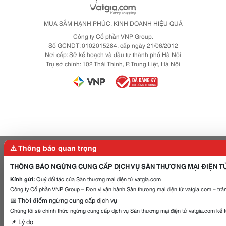
MUA SẮM HẠNH PHÚC, KINH DOANH HIỆU QUẢ
Công ty Cổ phần VNP Group.
Số GCNDT: 0102015284, cấp ngày 21/06/2012
Nơi cấp: Sở kế hoạch và đầu tư thành phố Hà Nội
Trụ sở chính: 102 Thái Thịnh, P. Trung Liệt, Hà Nội
⚠️ Thông báo quan trọng
THÔNG BÁO NGỪNG CUNG CẤP DỊCH VỤ SÀN THƯƠNG MẠI ĐIỆN T
Kính gửi:
Quý đối tác của Sàn thương mại điện tử vatgia.com
Công ty Cổ phần VNP Group – Đơn vị vận hành Sàn thương mại điện tử vatgia.com – trân
📅 Thời điểm ngừng cung cấp dịch vụ
Chúng tôi sẽ chính thức ngừng cung cấp dịch vụ Sàn thương mại điện tử vatgia.com kể 
📌 Lý do