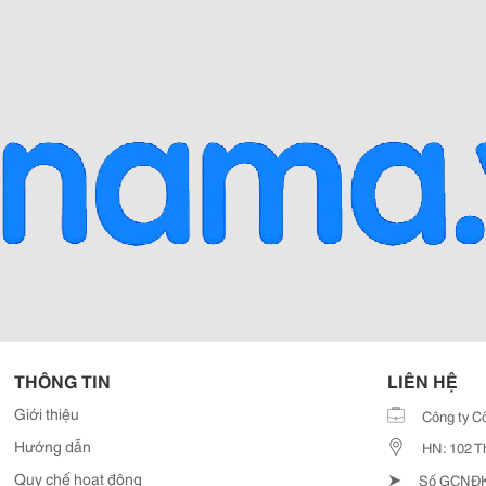
THÔNG TIN
LIÊN HỆ
Giới thiệu
Công ty C
Hướng dẫn
HN: 102 T
➤
Quy chế hoạt động
Số GCNĐKD