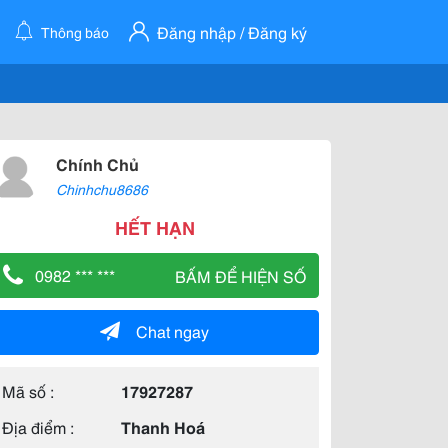
Đăng nhập / Đăng ký
Thông báo
Chính Chủ
Chinhchu8686
HẾT HẠN
0982 *** ***
BẤM ĐỂ HIỆN SỐ
Chat ngay
Mã số :
17927287
Địa điểm :
Thanh Hoá