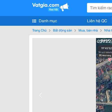
Danh mục
Liên hệ QC
Trang Chủ
Bất động sản
Mua, bán nhà
Nhà t