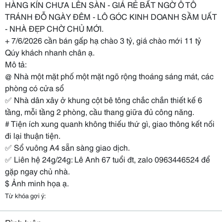
HÀNG KÍN CHƯA LÊN SÀN - GIÁ RẺ BẤT NGỜ Ô TÔ
TRÁNH ĐỖ NGÀY ĐÊM - LÔ GÓC KINH DOANH SẦM UẤT
- NHÀ ĐẸP CHỜ CHỦ MỚI.
+ 7/6/2026 cần bán gấp hạ chào 3 tỷ, giá chào mới 11 tỷ
Qúy khách nhanh chân ạ.
Mô tả:
@ Nhà một mặt phố một mặt ngõ rộng thoáng sáng mát, các
phòng có cửa sổ
✅ Nhà dân xây ở khung cột bê tông chắc chắn thiết kế 6
tầng, mỗi tầng 2 phòng, cầu thang giữa đủ công năng.
# Tiện ích xung quanh không thiếu thứ gì, giao thông kết nối
đi lại thuận tiện.
✅ Sổ vuông A4 sẵn sàng giao dịch.
✅ Liên hệ 24g/24g: Lê Anh 67 tuổi đt, zalo 0963446524 để
gặp ngay chủ nhà.
$ Ảnh minh họa ạ.
Từ khóa gợi ý: