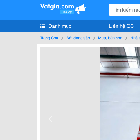
Danh mục
Liên hệ QC
Trang Chủ
Bất động sản
Mua, bán nhà
Nhà t