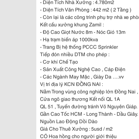
- Diện Tích Nhà Xưởng : 4.780m2
- Diện Tích Văn Phòng : 442 m2 ( 2 Tầng )
- Còn lại là các công trình phụ trợ nhà xe p
Kết cấu xưởng khung Zamil :
- Độ Cao Giọt Nước 8m - Nóc Gió 13m
- Hạ trạm biến áp 1000kva
- Trang Bị hệ thống PCCC Sprinkler
Tiếp đón nhiều DTM cho phép :
- Cơ khí Chế Tạo
- Sản Xuất Công Nghệ Cao , Cáp Điện
- Các Ngành May Mặc , Giày Da ….vv
Vị trí địa lý KCN ĐỒNG NAI :
Nằm Trong vùng công nghiệp lớn Đồng Nai ,
Cửa ngõ giao thương Kết nối QL 1A
QL 51 , Tuyến đường tránh Võ Nguyên Giáp.
Gần Cao Tốc HCM - Long Thành - Dầu Giây.
Nguồn Lao Động Dồi Dào
Giá Cho Thuê Xưởng : 5usd / m2
CÓ Hoa hồng cho người giới thiệu