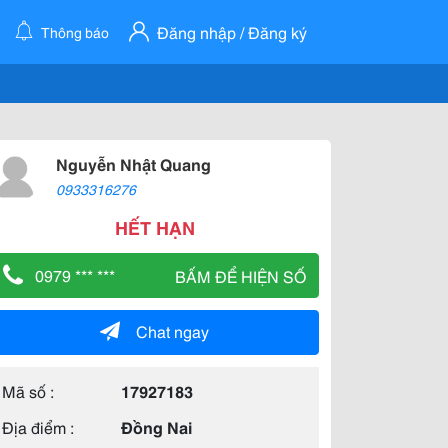
Đăng nhập / Đăng ký
Thông báo
Nguyễn Nhật Quang
0933316276
HẾT HẠN
0979 *** ***
BẤM ĐỂ HIỆN SỐ
Chat ngay
Mã số :
17927183
Địa điểm :
Đồng Nai