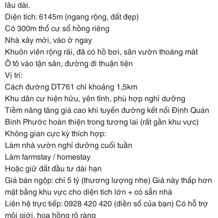
lâu dài.
Diện tích: 6145m (ngang rộng, đất đẹp)
Có 300m thổ cư sổ hồng riêng
Nhà xây mới, vào ở ngay
Khuôn viên rộng rãi, đã có hồ bơi, sân vườn thoáng mát
Ô tô vào tận sân, đường đi thuận tiện
Vị trí:
Cách đường DT761 chỉ khoảng 1,5km
Khu dân cư hiện hữu, yên tĩnh, phù hợp nghỉ dưỡng
Tiềm năng tăng giá cao khi tuyến đường kết nối Định Quán
Bình Phước hoàn thiện trong tương lai (rất gần khu vực)
Không gian cực kỳ thích hợp:
Làm nhà vườn nghỉ dưỡng cuối tuần
Làm farmstay / homestay
Hoặc giữ đất đầu tư dài hạn
Giá bán ngộp: chỉ 5 tỷ (thương lượng nhẹ) Giá này thấp hơn
mặt bằng khu vực cho diện tích lớn + có sẵn nhà
Liên hệ trực tiếp: 0928 420 420 (điền số của bạn) Có hỗ trợ
môi giới, hoa hồng rõ ràng