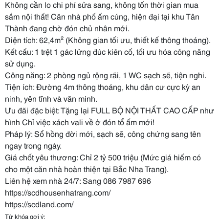
Không cần lo chi phí sửa sang, không tốn thời gian mua
sắm nội thất! Căn nhà phố ấm cúng, hiện đại tại khu Tân
Thành đang chờ đón chủ nhân mới.
Diện tích: 62,4m² (Không gian tối ưu, thiết kế thông thoáng).
Kết cấu: 1 trệt 1 gác lửng đúc kiên cố, tối ưu hóa công năng
sử dụng.
Công năng: 2 phòng ngủ rộng rãi, 1 WC sạch sẽ, tiện nghi.
Tiện ích: Đường 4m thông thoáng, khu dân cư cực kỳ an
ninh, yên tĩnh và văn minh.
Ưu đãi đặc biệt: Tặng lại FULL BỘ NỘI THẤT CAO CẤP như
hình Chỉ việc xách vali về ở đón tổ ấm mới!
Pháp lý: Sổ hồng đời mới, sạch sẽ, công chứng sang tên
ngay trong ngày.
Giá chốt yêu thương: Chỉ 2 tỷ 500 triệu (Mức giá hiếm có
cho một căn nhà hoàn thiện tại Bắc Nha Trang).
Liên hệ xem nhà 24/7: Sang 086 7987 696
https://scdhousenhatrang.com/
https://scdland.com/
Từ khóa gợi ý: