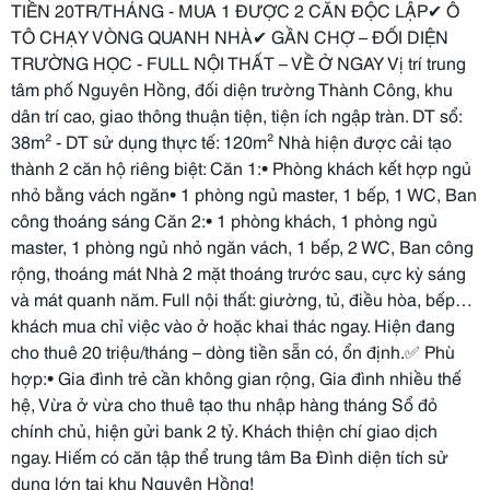
TIỀN 20TR/THÁNG - MUA 1 ĐƯỢC 2 CĂN ĐỘC LẬP✔ Ô
TÔ CHẠY VÒNG QUANH NHÀ✔ GẦN CHỢ – ĐỐI DIỆN
TRƯỜNG HỌC - FULL NỘI THẤT – VỀ Ở NGAY Vị trí trung
tâm phố Nguyên Hồng, đối diện trường Thành Công, khu
dân trí cao, giao thông thuận tiện, tiện ích ngập tràn. DT sổ:
38m² - DT sử dụng thực tế: 120m² Nhà hiện được cải tạo
thành 2 căn hộ riêng biệt: Căn 1:• Phòng khách kết hợp ngủ
nhỏ bằng vách ngăn• 1 phòng ngủ master, 1 bếp, 1 WC, Ban
công thoáng sáng Căn 2:• 1 phòng khách, 1 phòng ngủ
master, 1 phòng ngủ nhỏ ngăn vách, 1 bếp, 2 WC, Ban công
rộng, thoáng mát Nhà 2 mặt thoáng trước sau, cực kỳ sáng
và mát quanh năm. Full nội thất: giường, tủ, điều hòa, bếp…
khách mua chỉ việc vào ở hoặc khai thác ngay. Hiện đang
cho thuê 20 triệu/tháng – dòng tiền sẵn có, ổn định.✅ Phù
hợp:• Gia đình trẻ cần không gian rộng, Gia đình nhiều thế
hệ, Vừa ở vừa cho thuê tạo thu nhập hàng tháng Sổ đỏ
chính chủ, hiện gửi bank 2 tỷ. Khách thiện chí giao dịch
ngay. Hiếm có căn tập thể trung tâm Ba Đình diện tích sử
dụng lớn tại khu Nguyên Hồng!