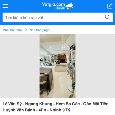
Mua, bán nhà
Nhà trong ngõ
Lê Văn Sỹ - Ngang Khủng - Hẻm Ba Gác - Gần Mặt Tiền
Huỳnh Văn Bánh - 4Pn - Nhỉnh 9 Tỷ