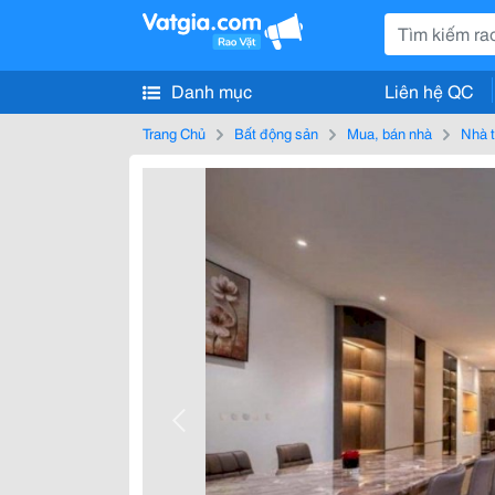
Danh mục
Liên hệ QC
Trang Chủ
Bất động sản
Mua, bán nhà
Nhà t