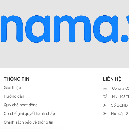
THÔNG TIN
LIÊN HỆ
Giới thiệu
Công ty C
Hướng dẫn
HN: 102 T
➤
Quy chế hoạt động
Số GCNĐKD
➤
Cơ chế giải quyết tranh chấp
Nơi cấp: S
Chính sách bảo vệ thông tin