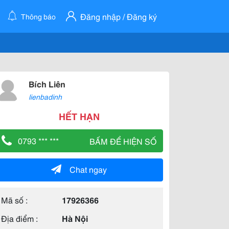
Đăng nhập / Đăng ký
Thông báo
Bích Liên
lienbadinh
HẾT HẠN
0793 *** ***
BẤM ĐỂ HIỆN SỐ
Chat ngay
Mã số :
17926366
Địa điểm :
Hà Nội