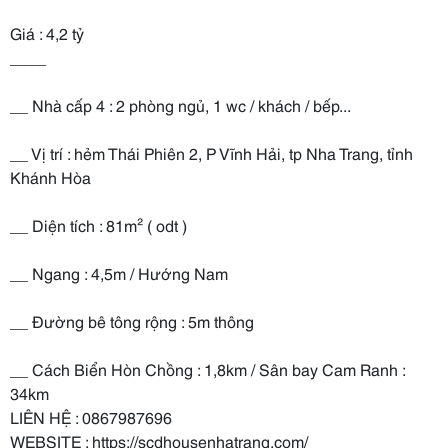
Giá : 4,2 tỷ
____
__ Nhà cấp 4 : 2 phòng ngủ, 1 wc / khách / bếp...
__ Vị trí : hẻm Thái Phiên 2, P Vĩnh Hải, tp Nha Trang, tỉnh
Khánh Hòa
__ Diện tích : 81m² ( odt )
__ Ngang : 4,5m / Hướng Nam
__ Đường bê tông rộng : 5m thông
__ Cách Biển Hòn Chồng : 1,8km / Sân bay Cam Ranh :
34km
LIÊN HỆ : 0867987696
WEBSITE : https://scdhousenhatrang.com/