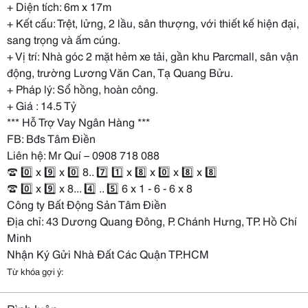
+ Diện tích: 6m x 17m
+ Kết cấu: Trệt, lửng, 2 lầu, sân thượng, với thiết kế hiện đại,
sang trọng và ấm cúng.
+ Vị trí: Nhà góc 2 mặt hẻm xe tải, gần khu Parcmall, sân vận
động, trường Lương Văn Can, Tạ Quang Bửu.
+ Pháp lý: Sổ hồng, hoàn công.
+ Giá : 14.5 Tỷ
*** Hỗ Trợ Vay Ngân Hàng ***
FB: Bđs Tâm Điền
Liên hệ: Mr Quí – 0908 718 088
☎ 0️⃣ x 9️⃣ x 0️⃣ 8.. 7️⃣ 1️⃣ x 8️⃣ x 0️⃣ x 8️⃣ x 8️⃣
☎ 0️⃣ x 9️⃣ x 8... 4️⃣ .. 5️⃣ 6 x 1 - 6 - 6 x 8
Công ty Bất Động Sản Tâm Điền
Địa chỉ: 43 Dương Quang Đông, P. Chánh Hưng, TP. Hồ Chí
Minh
Nhận Ký Gửi Nhà Đất Các Quận TP.HCM
Từ khóa gợi ý: