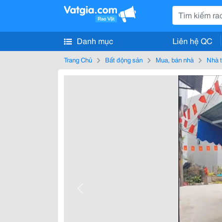
Danh mục
Liên hệ QC
Trang Chủ
Bất động sản
Mua, bán nhà
Nhà t