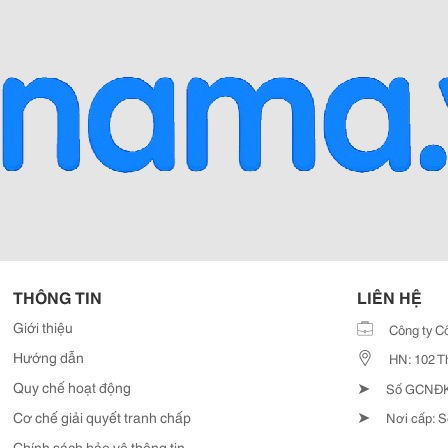
THÔNG TIN
LIÊN HỆ
Giới thiệu
Công ty C
Hướng dẫn
HN: 102 T
➤
Quy chế hoạt động
Số GCNĐKD
➤
Cơ chế giải quyết tranh chấp
Nơi cấp: S
Chính sách bảo vệ thông tin