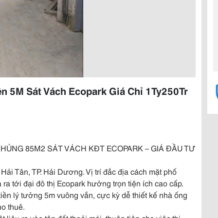
ền 5M Sát Vách Ecopark Giá Chỉ 1Ty250Tr
H KHỦNG 85M2 SÁT VÁCH KĐT ECOPARK – GIÁ ĐẦU TƯ
 Hải Tân, TP. Hải Dương. Vị trí đắc địa cách mặt phố
ra tới đại đô thị Ecopark hưởng trọn tiện ích cao cấp.
tiền lý tưởng 5m vuông vắn, cực kỳ dễ thiết kế nhà ống
ho thuê.
 liệu ra vào tận đất thoải mái, thuận tiện cho việc thi