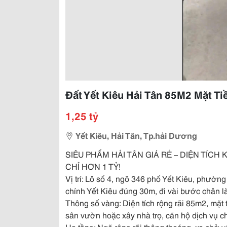
Đất Yết Kiêu Hải Tân 85M2 Mặt Ti
1,25 tỷ
Yết Kiêu, Hải Tân, Tp.hải Dương
SIÊU PHẨM HẢI TÂN GIÁ RẺ – DIỆN TÍC
CHỈ HƠN 1 TỶ!
Vị trí: Lô số 4, ngõ 346 phố Yết Kiêu, phường
chính Yết Kiêu đúng 30m, đi vài bước chân là 
Thông số vàng: Diện tích rộng rãi 85m2, mặt 
sân vườn hoặc xây nhà trọ, căn hộ dịch vụ c
Hạ tầng: Ngõ rộng rãi thông thoáng, xe chở vật