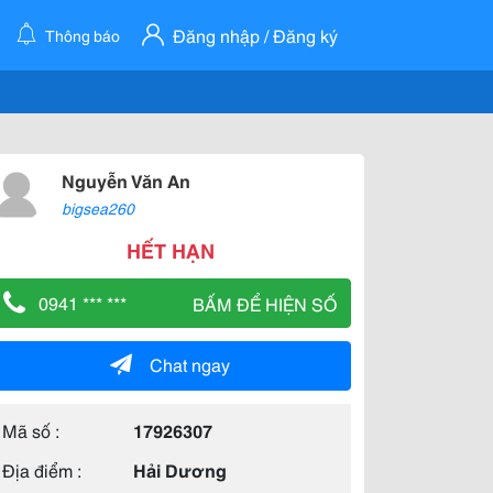
Đăng nhập / Đăng ký
Thông báo
Nguyễn Văn An
bigsea260
HẾT HẠN
0941 *** ***
BẤM ĐỂ HIỆN SỐ
Chat ngay
Mã số :
17926307
Địa điểm :
Hải Dương