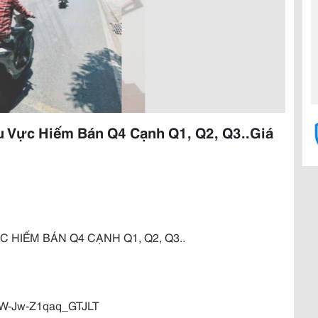
u Vực Hiếm Bán Q4 Cạnh Q1, Q2, Q3..Giá
 HIẾM BÁN Q4 CẠNH Q1, Q2, Q3..
i=W-Jw-Z1qaq_GTJLT