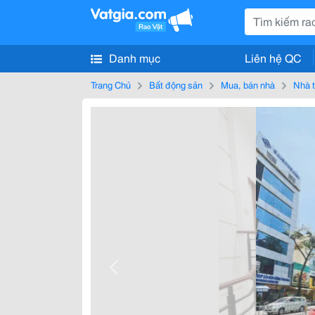
Danh mục
Liên hệ QC
Trang Chủ
Bất động sản
Mua, bán nhà
Nhà t