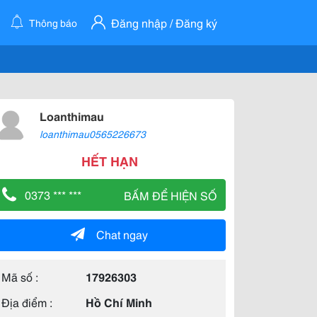
Đăng nhập / Đăng ký
Thông báo
Loanthimau
loanthimau0565226673
HẾT HẠN
0373 *** ***
BẤM ĐỂ HIỆN SỐ
Chat ngay
Mã số :
17926303
Địa điểm :
Hồ Chí Minh