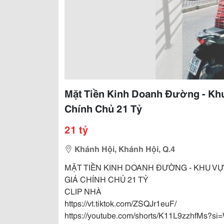
Mặt Tiền Kinh Doanh Đường - Kh
Chính Chủ 21 Tỷ
21 tỷ
Khánh Hội, Khánh Hội, Q.4
MẶT TIỀN KINH DOANH ĐƯỜNG - KHU VỰC
GIÁ CHÍNH CHỦ 21 TỶ
CLIP NHÀ
https://vt.tiktok.com/ZSQJr1euF/
https://youtube.com/shorts/K11L9zzhfMs?s