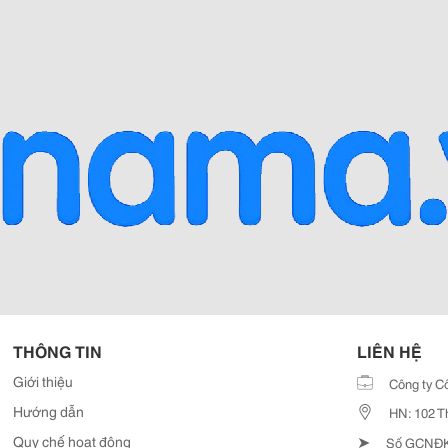
THÔNG TIN
LIÊN HỆ
Giới thiệu
Công ty C
Hướng dẫn
HN: 102 T
➤
Quy chế hoạt động
Số GCNĐKD