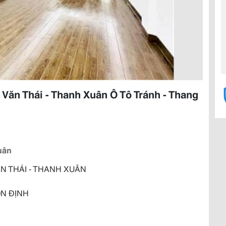
Văn Thái - Thanh Xuân Ô Tô Tránh - Thang
uân
N THÁI - THANH XUÂN
ỔN ĐỊNH