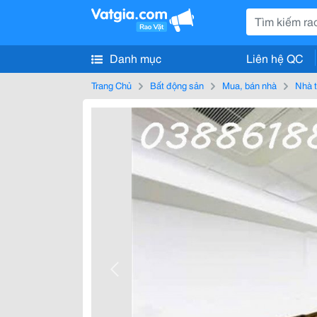
Danh mục
Liên hệ QC
Trang Chủ
Bất động sản
Mua, bán nhà
Nhà t