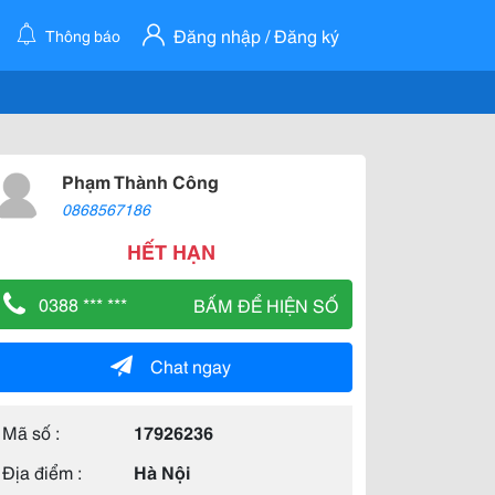
Đăng nhập / Đăng ký
Thông báo
Phạm Thành Công
0868567186
HẾT HẠN
0388 *** ***
BẤM ĐỂ HIỆN SỐ
Chat ngay
Mã số :
17926236
Địa điểm :
Hà Nội