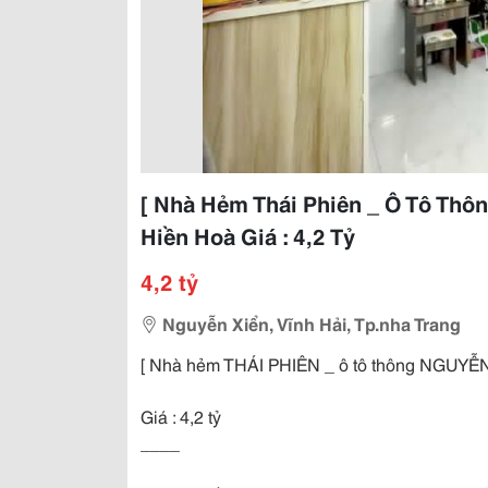
[ Nhà Hẻm Thái Phiên _ Ô Tô Thô
Hiền Hoà Giá : 4,2 Tỷ
4,2 tỷ
Nguyễn Xiển, Vĩnh Hải, Tp.nha Trang
[ Nhà hẻm THÁI PHIÊN _ ô tô thông NGUYỄN 
Giá : 4,2 tỷ
____