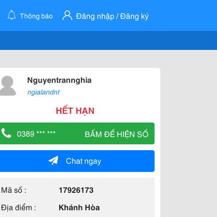
Đăng nhập / Đăng ký
Thông báo
Nguyentrannghia
ngialandnt
HẾT HẠN
0389 *** ***
BẤM ĐỂ HIỆN SỐ
Chat ngay
Mã số :
17926173
Địa điểm :
Khánh Hòa