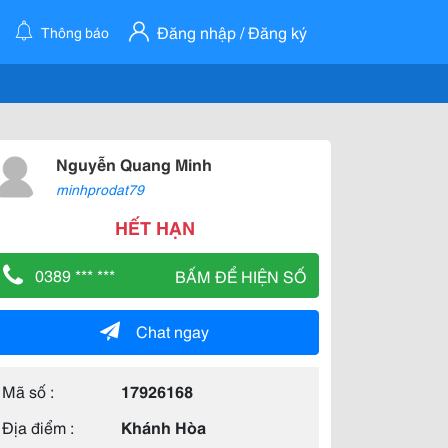
Đăng nhập / Đăng ký
Thông báo
Nguyễn Quang Minh
minhprodat79
HẾT HẠN
0389 *** ***
BẤM ĐỂ HIỆN SỐ
Chat ngay
Mã số :
17926168
Địa điểm :
Khánh Hòa