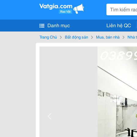
Danh mục
Liên hệ QC
Trang Chủ
Bất động sản
Mua, bán nhà
Nhà t