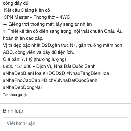
công đầy đủ
️ Kết cấu 3 tầng kiên cố
️ 3PN Master – Phòng thờ – 4WC
☀️ Giếng trời thoáng mát, lấy sáng tự nhiên
✨ Thiết kế tân cổ điển sang trọng, nội thất chuẩn Châu Âu,
hoàn thiện cao cấp.
Vị trí đẹp bậc nhất D2D,gần trục N1, gần trường mầm non
ABC, công viên và đầy đủ tiện ích.
Giá bán: 7,1 tỷ (thương lượng)
0935.157.686 – Dịch Vụ Nhà Đất Quốc Sanh
#NhaDepBienHoa #KDCD2D #Nha3TangBienHoa
#NhaPhoCaoCap #DichVuNhaDatQuocSanh
#NhaDepDongNai
Từ khóa gợi ý:
Bình luận