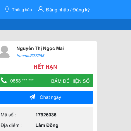
Đăng nhập / Đăng ký
Thông báo
Nguyễn Thị Ngọc Mai
trucmai327268
HẾT HẠN
0853 *** ***
BẤM ĐỂ HIỆN SỐ
Chat ngay
Mã số :
17926036
Địa điểm :
Lâm Đồng