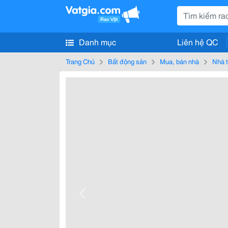
Danh mục
Liên hệ QC
Trang Chủ
Bất động sản
Mua, bán nhà
Nhà t