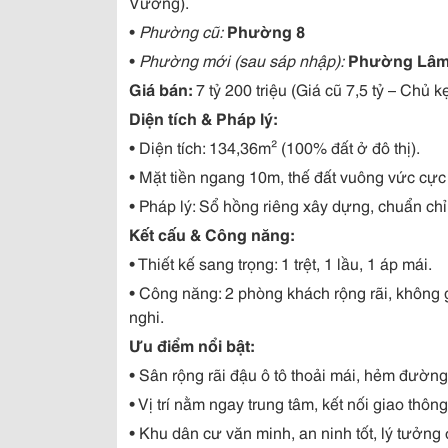
Vương).
•
Phường cũ:
Phường 8
•
Phường mới (sau sáp nhập):
Phường Lâm
Giá bán:
7 tỷ 200 triệu (Giá cũ 7,5 tỷ – Chủ k
Diện tích & Pháp lý:
• Diện tích: 134,36m² (100% đất ở đô thị).
• Mặt tiền ngang 10m, thế đất vuông vức cực
• Pháp lý: Sổ hồng riêng xây dựng, chuẩn ch
Kết cấu & Công năng:
• Thiết kế sang trọng: 1 trệt, 1 lầu, 1 áp mái.
• Công năng: 2 phòng khách rộng rãi, không 
nghi.
Ưu điểm nổi bật:
• Sân rộng rãi đậu ô tô thoải mái, hẻm đườn
• Vị trí nằm ngay trung tâm, kết nối giao thô
• Khu dân cư văn minh, an ninh tốt, lý tưởn