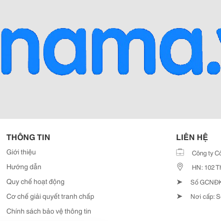
THÔNG TIN
LIÊN HỆ
Giới thiệu
Công ty C
Hướng dẫn
HN: 102 T
➤
Quy chế hoạt động
Số GCNĐKD
➤
Cơ chế giải quyết tranh chấp
Nơi cấp: S
Chính sách bảo vệ thông tin