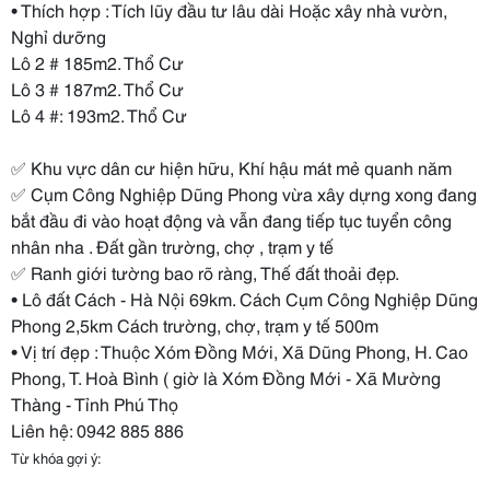
• Thích hợp : Tích lũy đầu tư lâu dài Hoặc xây nhà vườn,
Nghỉ dưỡng
Lô 2 # 185m2. Thổ Cư
Lô 3 # 187m2. Thổ Cư
Lô 4 #: 193m2. Thổ Cư
✅ Khu vực dân cư hiện hữu, Khí hậu mát mẻ quanh năm
✅ Cụm Công Nghiệp Dũng Phong vừa xây dựng xong đang
bắt đầu đi vào hoạt động và vẫn đang tiếp tục tuyển công
nhân nha . Đất gần trường, chợ , trạm y tế
✅ Ranh giới tường bao rõ ràng, Thế đất thoải đẹp.
• Lô đất Cách - Hà Nội 69km. Cách Cụm Công Nghiệp Dũng
Phong 2,5km Cách trường, chợ, trạm y tế 500m
• Vị trí đẹp : Thuộc Xóm Đồng Mới, Xã Dũng Phong, H. Cao
Phong, T. Hoà Bình ( giờ là Xóm Đồng Mới - Xã Mường
Thàng - Tỉnh Phú Thọ
Liên hệ: 0942 885 886
Từ khóa gợi ý: