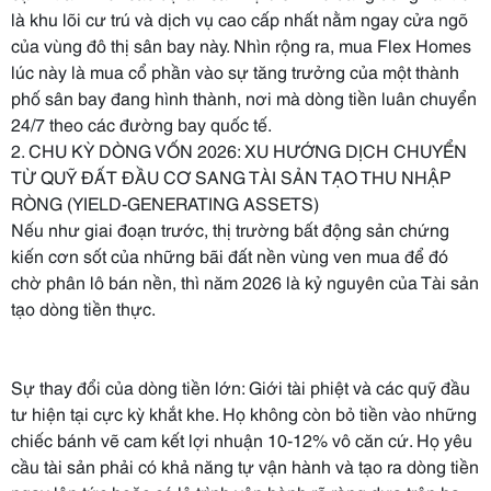
là khu lõi cư trú và dịch vụ cao cấp nhất nằm ngay cửa ngõ
của vùng đô thị sân bay này. Nhìn rộng ra, mua Flex Homes
lúc này là mua cổ phần vào sự tăng trưởng của một thành
phố sân bay đang hình thành, nơi mà dòng tiền luân chuyển
24/7 theo các đường bay quốc tế.
2. CHU KỲ DÒNG VỐN 2026: XU HƯỚNG DỊCH CHUYỂN
TỪ QUỸ ĐẤT ĐẦU CƠ SANG TÀI SẢN TẠO THU NHẬP
RÒNG (YIELD-GENERATING ASSETS)
Nếu như giai đoạn trước, thị trường bất động sản chứng
kiến cơn sốt của những bãi đất nền vùng ven mua để đó
chờ phân lô bán nền, thì năm 2026 là kỷ nguyên của Tài sản
tạo dòng tiền thực.
Sự thay đổi của dòng tiền lớn: Giới tài phiệt và các quỹ đầu
tư hiện tại cực kỳ khắt khe. Họ không còn bỏ tiền vào những
chiếc bánh vẽ cam kết lợi nhuận 10-12% vô căn cứ. Họ yêu
cầu tài sản phải có khả năng tự vận hành và tạo ra dòng tiền