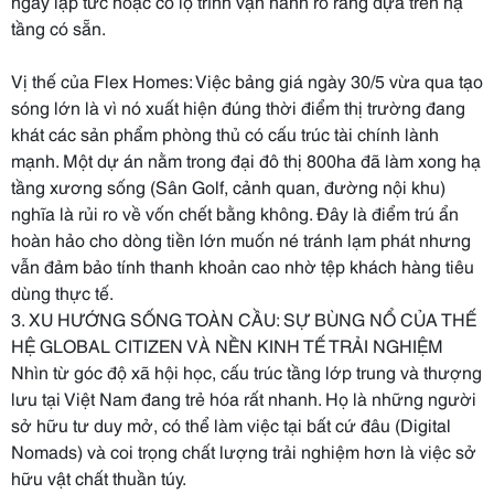
ngay lập tức hoặc có lộ trình vận hành rõ ràng dựa trên hạ
tầng có sẵn.
Vị thế của Flex Homes: Việc bảng giá ngày 30/5 vừa qua tạo
sóng lớn là vì nó xuất hiện đúng thời điểm thị trường đang
khát các sản phẩm phòng thủ có cấu trúc tài chính lành
mạnh. Một dự án nằm trong đại đô thị 800ha đã làm xong hạ
tầng xương sống (Sân Golf, cảnh quan, đường nội khu)
nghĩa là rủi ro về vốn chết bằng không. Đây là điểm trú ẩn
hoàn hảo cho dòng tiền lớn muốn né tránh lạm phát nhưng
vẫn đảm bảo tính thanh khoản cao nhờ tệp khách hàng tiêu
dùng thực tế.
3. XU HƯỚNG SỐNG TOÀN CẦU: SỰ BÙNG NỔ CỦA THẾ
HỆ GLOBAL CITIZEN VÀ NỀN KINH TẾ TRẢI NGHIỆM
Nhìn từ góc độ xã hội học, cấu trúc tầng lớp trung và thượng
lưu tại Việt Nam đang trẻ hóa rất nhanh. Họ là những người
sở hữu tư duy mở, có thể làm việc tại bất cứ đâu (Digital
Nomads) và coi trọng chất lượng trải nghiệm hơn là việc sở
hữu vật chất thuần túy.