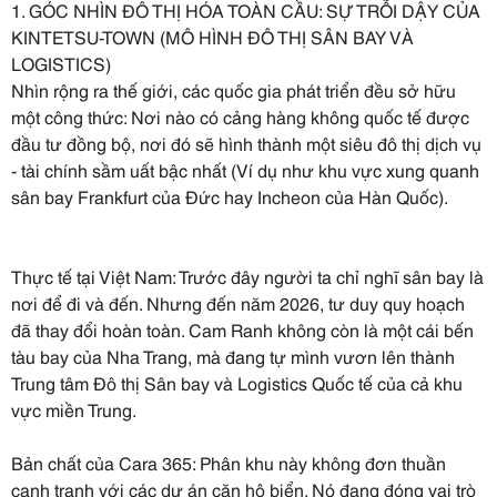
1. GÓC NHÌN ĐÔ THỊ HÓA TOÀN CẦU: SỰ TRỖI DẬY CỦA
KINTETSU-TOWN (MÔ HÌNH ĐÔ THỊ SÂN BAY VÀ
LOGISTICS)
Nhìn rộng ra thế giới, các quốc gia phát triển đều sở hữu
một công thức: Nơi nào có cảng hàng không quốc tế được
đầu tư đồng bộ, nơi đó sẽ hình thành một siêu đô thị dịch vụ
- tài chính sầm uất bậc nhất (Ví dụ như khu vực xung quanh
sân bay Frankfurt của Đức hay Incheon của Hàn Quốc).
Thực tế tại Việt Nam: Trước đây người ta chỉ nghĩ sân bay là
nơi để đi và đến. Nhưng đến năm 2026, tư duy quy hoạch
đã thay đổi hoàn toàn. Cam Ranh không còn là một cái bến
tàu bay của Nha Trang, mà đang tự mình vươn lên thành
Trung tâm Đô thị Sân bay và Logistics Quốc tế của cả khu
vực miền Trung.
Bản chất của Cara 365: Phân khu này không đơn thuần
cạnh tranh với các dự án căn hộ biển. Nó đang đóng vai trò