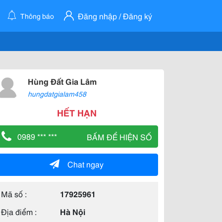
Đăng nhập / Đăng ký
Thông báo
Hùng Đất Gia Lâm
hungdatgialam458
HẾT HẠN
0989 *** ***
BẤM ĐỂ HIỆN SỐ
Chat ngay
Mã số :
17925961
Địa điểm :
Hà Nội