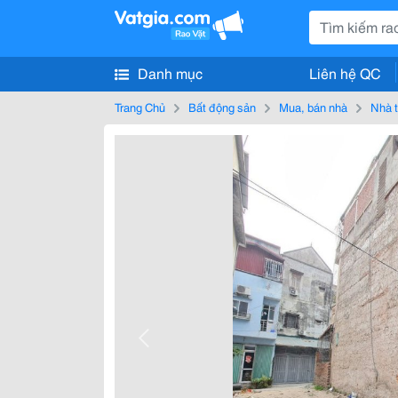
Danh mục
Liên hệ QC
Trang Chủ
Bất động sản
Mua, bán nhà
Nhà t