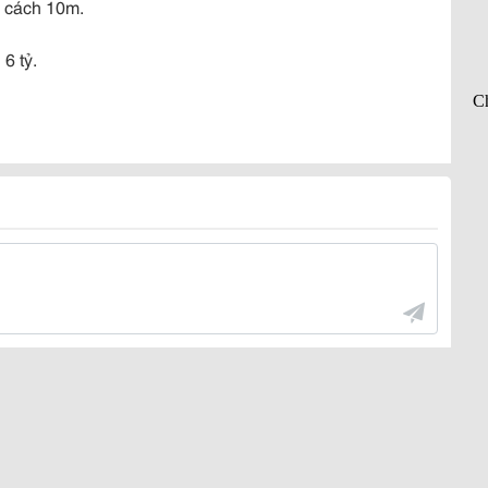
h cách 10m.
6 tỷ.