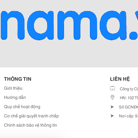
THÔNG TIN
LIÊN HỆ
Giới thiệu
Công ty C
Hướng dẫn
HN: 102 T
➤
Quy chế hoạt động
Số GCNĐKD
➤
Cơ chế giải quyết tranh chấp
Nơi cấp: S
Chính sách bảo vệ thông tin