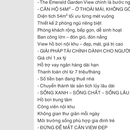
- The Emerald Garden View chính là bước ng
- CĂN HỘ 54M² – Ở THOẢI MÁI, KHÔNG G
Diện tích 54m² tối ưu từng mét vuông
Thiết kế 2 phòng ngủ riêng biệt
Phòng khách rộng, bếp gọn, dễ sinh hoạt
Ban công lớn – đón gió, đón nắng
View hồ bơi nội khu – đẹp, mát, giá trị cao
- GIẢI PHÁP TÀI CHÍNH DÀNH CHO NGƯỜ
Giá chỉ 1,xx tỷ
Hỗ trợ vay ngân hàng dài hạn
Thanh toán chỉ từ 7 triệu/tháng
- Số tiền bạn đang thuê nhà
- Chuyển thành tài sản tích lũy lâu dài
- SỐNG XANH – SỐNG CHẤT – SỐNG LÂU
Hồ bơi trung tâm
Công viên nội khu
Không gian thư giãn mỗi ngày
Môi trường sống phù hợp gia đình trẻ
- ĐỪNG ĐỂ MẤT CĂN VIEW ĐẸP