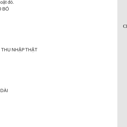
oặt đó.
Ò BÓ
I THU NHẬP THẬT
 DÀI