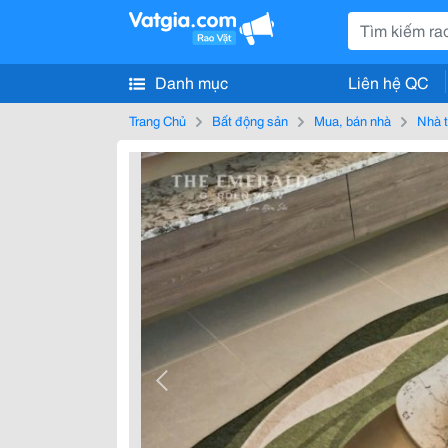
Danh mục
Liên hệ QC
Trang Chủ
Bất động sản
Mua, bán nhà
Nhà t