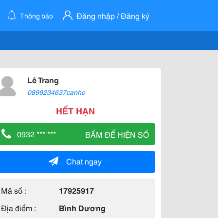
Đăng nhập / Đăng ký
Thông báo
Lê Trang
0899234637canho
HẾT HẠN
0932 *** ***
BẤM ĐỂ HIỆN SỐ
Chat ngay
Mã số :
17925917
Địa điểm :
Bình Dương