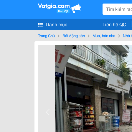
Danh mục
Liên hệ QC
Trang Chủ
Bất động sản
Mua, bán nhà
Nhà t