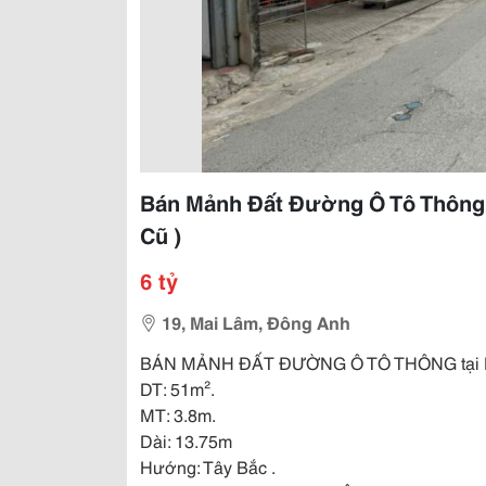
Bán Mảnh Đất Đường Ô Tô Thông T
Cũ )
6 tỷ
19, Mai Lâm, Đông Anh
BÁN MẢNH ĐẤT ĐƯỜNG Ô TÔ THÔNG tại Mai 
DT: 51m².
MT: 3.8m.
Dài: 13.75m
Hướng: Tây Bắc .