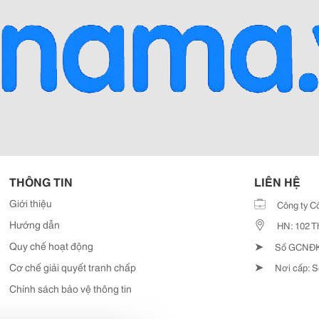
THÔNG TIN
LIÊN HỆ
Giới thiệu
Công ty C
Hướng dẫn
HN: 102 T
➤
Quy chế hoạt động
Số GCNĐKD
➤
Cơ chế giải quyết tranh chấp
Nơi cấp: S
Chính sách bảo vệ thông tin