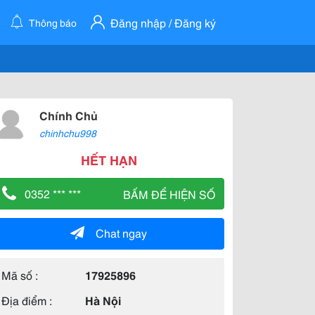
Đăng nhập / Đăng ký
Thông báo
Chính Chủ
chinhchu998
HẾT HẠN
0352 *** ***
BẤM ĐỂ HIỆN SỐ
Chat ngay
Mã số :
17925896
Địa điểm :
Hà Nội