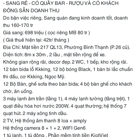
- SANG RẺ - CÓ QUẦY BAR - RƯỢU VÀ CÓ KHÁCH
ĐÔNG SẴN DOANH THU
Do bận việc riêng, Sang quán đang kinh doanh tốt, doanh
thu 160-170 tr
Giá sang: 698 triệu ( cọc riêng MB 80 tr )
( Giá thuê hiện tại: 42tr/ tháng )
Địa Chỉ: Mặt tiền 217 QL13, Phường Bình Thạnh (P. 26 cũ).
Diện tích: 8m x 30m , 2 lầu , mặt tiền rộng để xe.
Không gian rộng rãi, decor đẹp. 2 WC, 1 bếp, kho rộng rãi.
12 bàn bida lỗ Kkking, 12 bộ bóng Black, 1 bàn bi lắc chuẩn
thi đấu, cơ Kkking, Ngọc Mỹ.
12 Bộ Bàn, ghế sofa theo bàn bida; 4 bộ bàn ghế cho khách
chờ, ăn uống.
3 máy lạnh âm trần (tầng 1), 4 máy lạnh tường (tầng trệt), 1
quạt điều hòa hơi nước 200W, 4 quạt thường; hệ thống 7
quạt hút. 2 máy xông tinh dầu.
2 TV, Hệ thống âm thanh 8 loa + amply
Hệ thống camera 8 + 1 + 2, WIFI Gen6
1 tủ lạnh, 1 tủ đông , Phần mềm tính tiền KiotViet