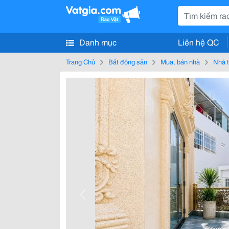
Danh mục
Liên hệ QC
Trang Chủ
Bất động sản
Mua, bán nhà
Nhà t