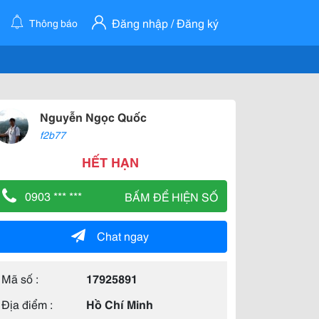
Đăng nhập / Đăng ký
Thông báo
Nguyễn Ngọc Quốc
f2b77
HẾT HẠN
0903 *** ***
BẤM ĐỂ HIỆN SỐ
Chat ngay
Mã số :
17925891
Địa điểm :
Hồ Chí Minh