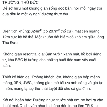
TRƯỜNG, THỦ ĐỨC
Để sở hữu một không gian sống độc bản, nơi mỗi ngày trôi
qua đều là một kỳ nghỉ dưỡng thực thụ.
Diện tích khủng: 624m² (có 207m² thổ cư), mặt tiền ngang
12m cực kỳ bề thế. Một khuôn đất hiếm có khó tìm giữa lòng
Thủ Đức.
Không gian resort tại gia: Sân vườn xanh mát, hồ bơi riêng
tư, khu BBQ lý tưởng cho những buổi tiệc sum vầy cuối
tuần.
Thiết kế hiện đại: Phòng khách lớn, không gián bếp mênh
mông, 3PN, 4WC, không gian mở tối ưu ánh sáng và gió tự
nhiên, mang lại sự thư thái tuyệt đối cho cả gia đình.
Kết nối hoàn hảo: Đường nhựa trước nhà 8m, xe hơi ra vào
thoải mái. Di chuyển nhanh chóng đến trung tâm TP, Khu