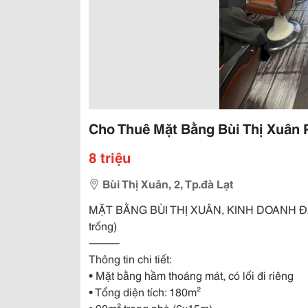
Cho Thuê Mặt Bằng Bùi Thị Xuân 
8 triệu
Bùi Thị Xuân, 2, Tp.đà Lạt
MẶT BẰNG BÙI THỊ XUÂN, KINH DOANH Đ
trống)
⸻
Thông tin chi tiết:
• Mặt bằng hầm thoáng mát, có lối đi riêng
• Tổng diện tích: 180m²
• 90m² trong nhà (6x15m)