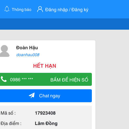
Đăng nhập / Đăng ký
Thông báo
Đoàn Hậu
doanhau008
HẾT HẠN
0986 *** ***
BẤM ĐỂ HIỆN SỐ
Chat ngay
Mã số :
17923408
Địa điểm :
Lâm Đồng