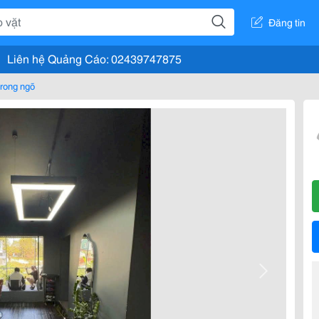
Đăng tin
Liên hệ Quảng Cáo: 02439747875
rong ngõ