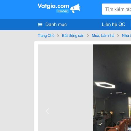
Danh mục
Liên hệ QC
Trang Chủ
Bất động sản
Mua, bán nhà
Nhà t