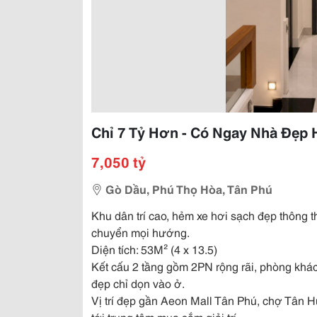
Chỉ 7 Tỷ Hơn - Có Ngay Nhà Đẹp 
7,050 tỷ
Gò Dầu, Phú Thọ Hòa, Tân Phú
Khu dân trí cao, hẻm xe hơi sạch đẹp thông th
chuyển mọi hướng.
Diện tích: 53M² (4 x 13.5)
Kết cấu 2 tầng gồm 2PN rộng rãi, phòng khá
đẹp chỉ dọn vào ở.
Vị trí đẹp gần Aeon Mall Tân Phú, chợ Tân Hư
tới trung tâm mua sắm giải trí.