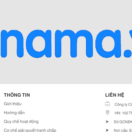
THÔNG TIN
LIÊN HỆ
Giới thiệu
Công ty C
Hướng dẫn
HN: 102 T
➤
Quy chế hoạt động
Số GCNĐKD
➤
Cơ chế giải quyết tranh chấp
Nơi cấp: S