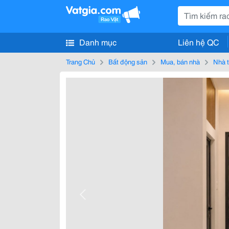
Danh mục
Liên hệ QC
Trang Chủ
Bất động sản
Mua, bán nhà
Nhà t