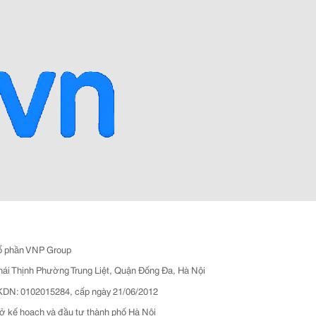
ổ phần VNP Group
hái Thịnh Phường Trung Liệt, Quận Đống Đa, Hà Nội
N: 0102015284, cấp ngày 21/06/2012
ở kế hoạch và đầu tư thành phố Hà Nội