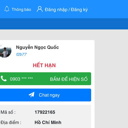
Đăng nhập / Đăng ký
Thông báo
Nguyễn Ngọc Quốc
f2b77
HẾT HẠN
0903 *** ***
BẤM ĐỂ HIỆN SỐ
Chat ngay
Mã số :
17922165
Địa điểm :
Hồ Chí Minh