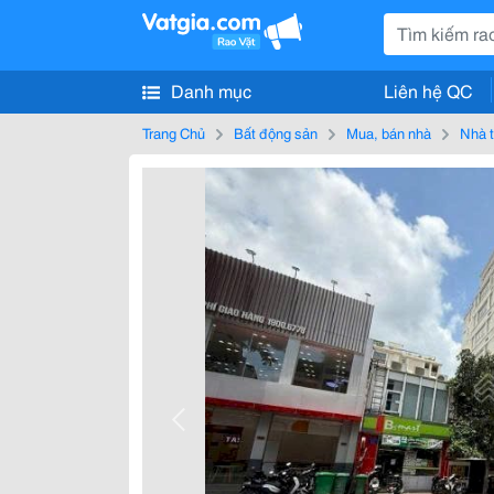
Danh mục
Liên hệ QC
Trang Chủ
Bất động sản
Mua, bán nhà
Nhà t