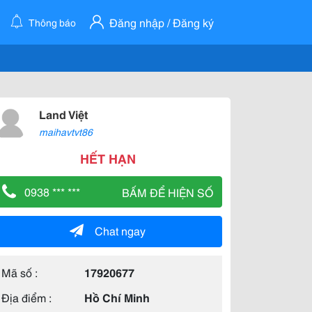
Đăng nhập / Đăng ký
Thông báo
Land Việt
maihavtvt86
HẾT HẠN
0938 *** ***
BẤM ĐỂ HIỆN SỐ
Chat ngay
Mã số :
17920677
Địa điểm :
Hồ Chí Minh