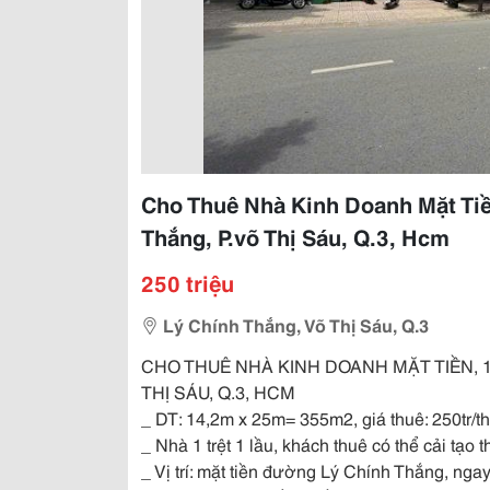
Cho Thuê Nhà Kinh Doanh Mặt Tiề
Thắng, P.võ Thị Sáu, Q.3, Hcm
250 triệu
Lý Chính Thắng, Võ Thị Sáu, Q.3
CHO THUÊ NHÀ KINH DOANH MẶT TIỀN, 1 
THỊ SÁU, Q.3, HCM
_ DT: 14,2m x 25m= 355m2, giá thuê: 250tr/
_ Nhà 1 trệt 1 lầu, khách thuê có thể cải tạo
_ Vị trí: mặt tiền đường Lý Chính Thắng, ng