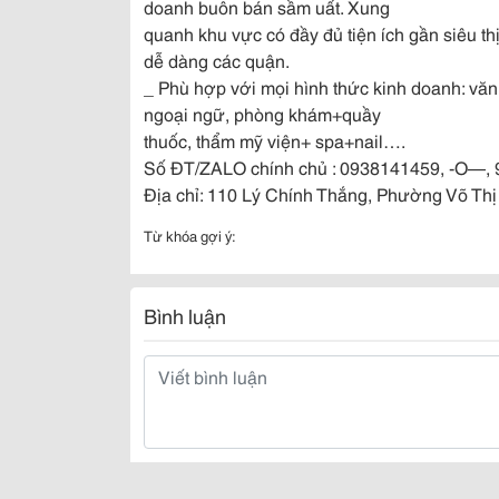
doanh buôn bán sầm uất. Xung
quanh khu vực có đầy đủ tiện ích gần siêu th
dễ dàng các quận.
_ Phù hợp với mọi hình thức kinh doanh: văn p
ngoại ngữ, phòng khám+quầy
thuốc, thẩm mỹ viện+ spa+nail….
Số ĐT/ZALO chính chủ : 0938141459, -O—, 
Địa chỉ: 110 Lý Chính Thắng, Phường Võ Th
Từ khóa gợi ý:
Bình luận