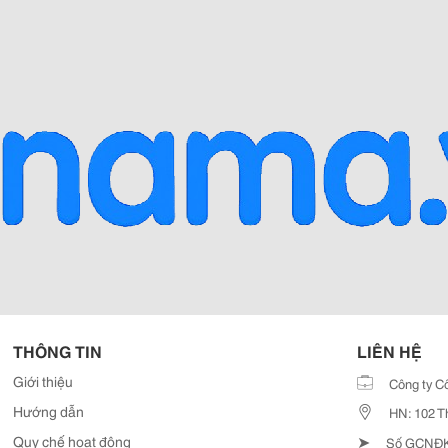
THÔNG TIN
LIÊN HỆ
Giới thiệu
Công ty C
Hướng dẫn
HN: 102 T
➤
Quy chế hoạt động
Số GCNĐKD