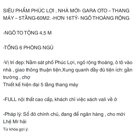
SIÊU PHẨM PHÚC LỢI , NHÀ MỚI- GARA OTO – THANG
MÁY – 5TẦNG-60M2. -HƠN 16TỶ- NGÕ THOÁNG RỘNG
-NGÕ TO TỘNG 4,5 M
-TỔNG 6 PHÒNG NGỦ
-Vị trí đẹp: Nằm sát phố Phúc Lợi, ngõ rộng thoáng, ô tô vào
nhà , giao thông thuận tiện.Xung quanh đầy đủ tiện ích: gần
trường , chợ
Thiết kế hiện đại 5 tầng thang máy
-FULL nội thất cao cấp, khách chỉ việc xách vali về ở
-Pháp lý: Sổ đỏ chính chủ, đang để ngân hàng , cho mới
Lhệ Mr hải
Từ khóa gợi ý: