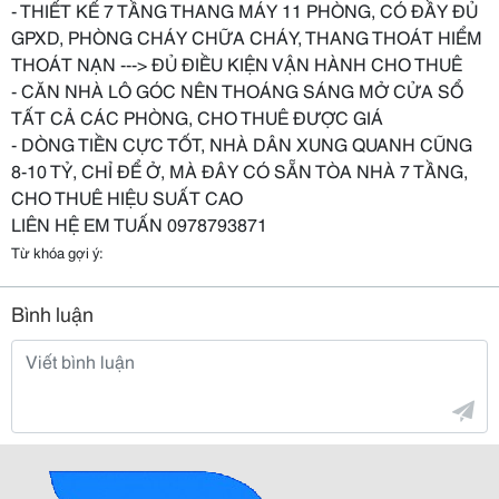
- THIẾT KẾ 7 TẦNG THANG MÁY 11 PHÒNG, CÓ ĐẦY ĐỦ
GPXD, PHÒNG CHÁY CHỮA CHÁY, THANG THOÁT HIỂM
THOÁT NẠN ---> ĐỦ ĐIỀU KIỆN VẬN HÀNH CHO THUÊ
- CĂN NHÀ LÔ GÓC NÊN THOÁNG SÁNG MỞ CỬA SỔ
TẤT CẢ CÁC PHÒNG, CHO THUÊ ĐƯỢC GIÁ
- DÒNG TIỀN CỰC TỐT, NHÀ DÂN XUNG QUANH CŨNG
8-10 TỶ, CHỈ ĐỂ Ở, MÀ ĐÂY CÓ SẴN TÒA NHÀ 7 TẦNG,
CHO THUÊ HIỆU SUẤT CAO
LIÊN HỆ EM TUẤN 0978793871
Từ khóa gợi ý:
Bình luận