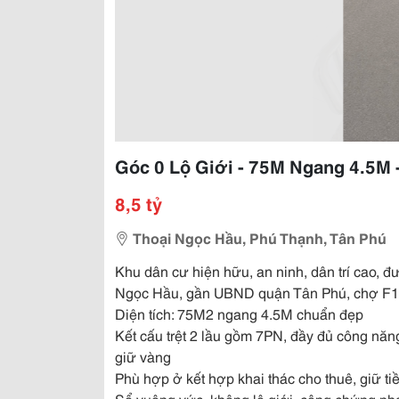
Góc 0 Lộ Giới - 75M Ngang 4.5M -
8,5 tỷ
Thoại Ngọc Hầu, Phú Thạnh, Tân Phú
Khu dân cư hiện hữu, an ninh, dân trí cao,
Ngọc Hầu, gần UBND quận Tân Phú, chợ F18,
Diện tích: 75M2 ngang 4.5M chuẩn đẹp
Kết cấu trệt 2 lầu gồm 7PN, đầy đủ công năn
giữ vàng
Phù hợp ở kết hợp khai thác cho thuê, giữ tiề
Sổ vuông vức, không lộ giới, công chứng nh