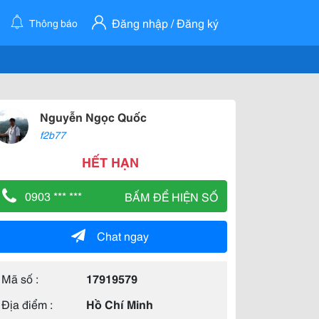
Đăng nhập / Đăng ký
Thông báo
Nguyễn Ngọc Quốc
f2b77
HẾT HẠN
0903 *** ***
BẤM ĐỂ HIỆN SỐ
Chat ngay
Mã số :
17919579
Địa điểm :
Hồ Chí Minh