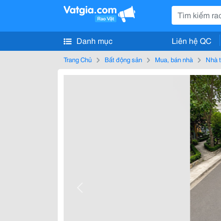
Danh mục
Liên hệ QC
Trang Chủ
Bất động sản
Mua, bán nhà
Nhà t