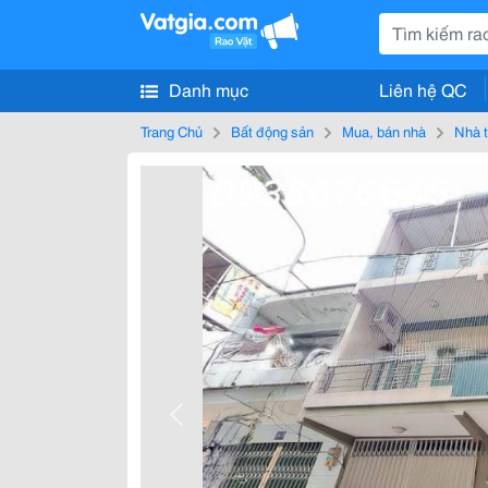
Danh mục
Liên hệ QC
Trang Chủ
Bất động sản
Mua, bán nhà
Nhà t