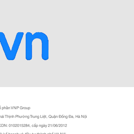
ổ phần VNP Group
hái Thịnh Phường Trung Liệt, Quận Đống Đa, Hà Nội
N: 0102015284, cấp ngày 21/06/2012
ở kế hoạch và đầu tư thành phố Hà Nội