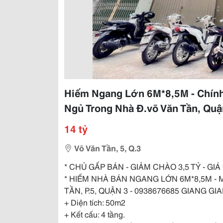
Hiếm Ngang Lớn 6M*8,5M - Chính
Ngủ Trong Nhà Đ.võ Văn Tần, Quận
14 tỷ
Võ Văn Tần, 5, Q.3
* CHỦ GẤP BÁN - GIẢM CHÀO 3,5 TỶ - GI
* HIẾM NHÀ BÁN NGANG LỚN 6M*8,5M - 
TẦN, P.5, QUẬN 3 - 0938676685 GIANG GI
+ Diện tích: 50m2
+ Kết cấu: 4 tầng.