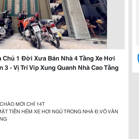
 Chủ 1 Đời Xưa Bán Nhà 4 Tầng Xe Hơi
 3 - Vị Trí Vip Xung Quanh Nhà Cao Tằng
Á CHÀO MỚI CHỈ 14T
MẶT TIỀN HẺM XE HƠI NGỦ TRONG NHÀ Đ.VÕ VĂN
ANG