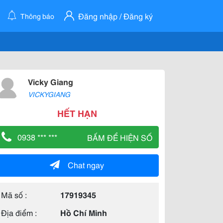
Đăng nhập / Đăng ký
Thông báo
Vicky Giang
VICKYGIANG
HẾT HẠN
0938 *** ***
BẤM ĐỂ HIỆN SỐ
Chat ngay
Mã số :
17919345
Địa điểm :
Hồ Chí Minh