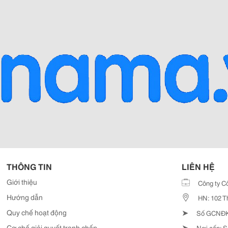
THÔNG TIN
LIÊN HỆ
Giới thiệu
Công ty C
Hướng dẫn
HN: 102 T
➤
Quy chế hoạt động
Số GCNĐKD
➤
Cơ chế giải quyết tranh chấp
Nơi cấp: S