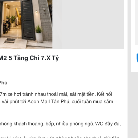
M2 5 Tầng Chỉ 7.X Tỷ
Phú
7m xe hơi tránh nhau thoải mái, sát mặt tiền. Kết nối
ài phút tới Aeon Mall Tân Phú, cuối tuần mua sắm –
 phòng khách thoáng, bếp, nhiều phòng ngủ, WC đầy đủ,
gười, vừa ở vừa làm văn phòng hoặc cho thuê giữ tiền