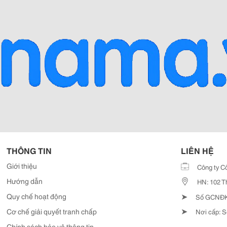
THÔNG TIN
LIÊN HỆ
Giới thiệu
Công ty C
Hướng dẫn
HN: 102 T
➤
Quy chế hoạt động
Số GCNĐKD
➤
Cơ chế giải quyết tranh chấp
Nơi cấp: S
Chính sách bảo vệ thông tin