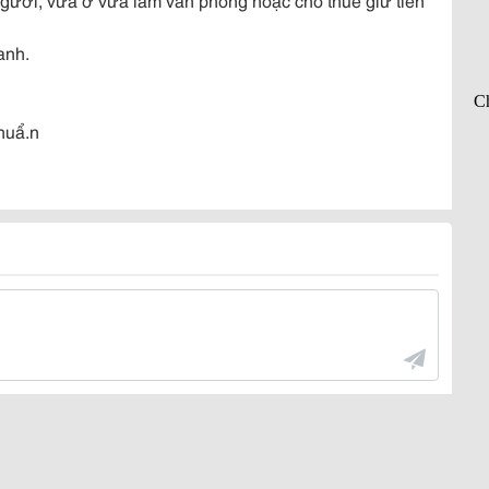
anh.
chuẩ.n