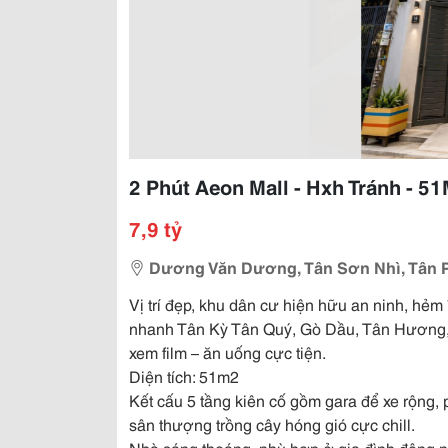
2 Phút Aeon Mall - Hxh Tránh - 51
7,9 tỷ
Dương Văn Dương, Tân Sơn Nhì, Tân 
Vị trí đẹp, khu dân cư hiện hữu an ninh, hẻm 
nhanh Tân Kỳ Tân Quý, Gò Dầu, Tân Hương, v
xem film – ăn uống cực tiện.
Diện tích: 51m2
Kết cấu 5 tầng kiên cố gồm gara để xe rộng,
sân thượng trồng cây hóng gió cực chill.
Nhà sáng thoáng, phù hợp ở gia đình đông n