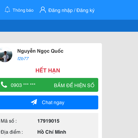
Đăng nhập / Đăng ký
Thông báo
Nguyễn Ngọc Quốc
f2b77
HẾT HẠN
0903 *** ***
BẤM ĐỂ HIỆN SỐ
Chat ngay
Mã số :
17919015
Địa điểm :
Hồ Chí Minh