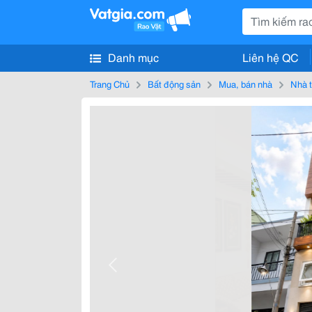
Danh mục
Liên hệ QC
Trang Chủ
Bất động sản
Mua, bán nhà
Nhà t