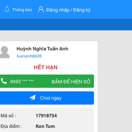
Đăng nhập / Đăng ký
Thông báo
Huỳnh Nghĩa Tuấn Anh
tuananh6639
HẾT HẠN
8493 *** ***
BẤM ĐỂ HIỆN SỐ
Chat ngay
Mã số :
17918754
Địa điểm :
Kon Tum