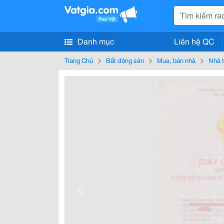
Danh mục
Liên hệ QC
Trang Chủ
Bất động sản
Mua, bán nhà
Nhà t