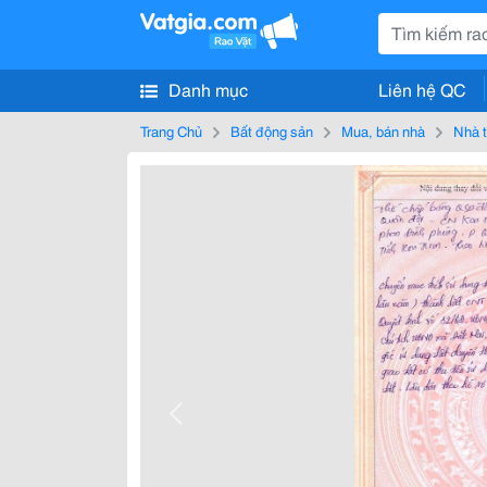
Danh mục
Liên hệ QC
Trang Chủ
Bất động sản
Mua, bán nhà
Nhà t