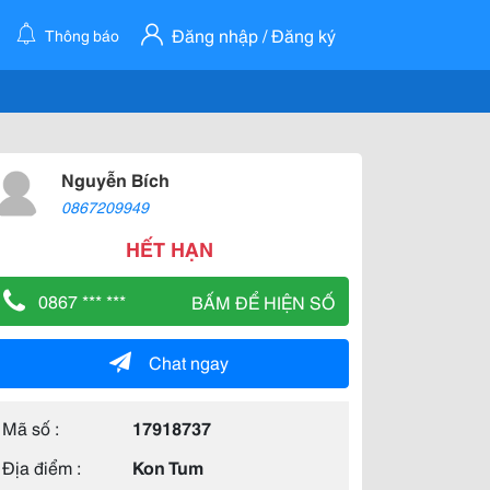
Đăng nhập / Đăng ký
Thông báo
Nguyễn Bích
0867209949
HẾT HẠN
0867 *** ***
BẤM ĐỂ HIỆN SỐ
Chat ngay
Mã số :
17918737
Địa điểm :
Kon Tum