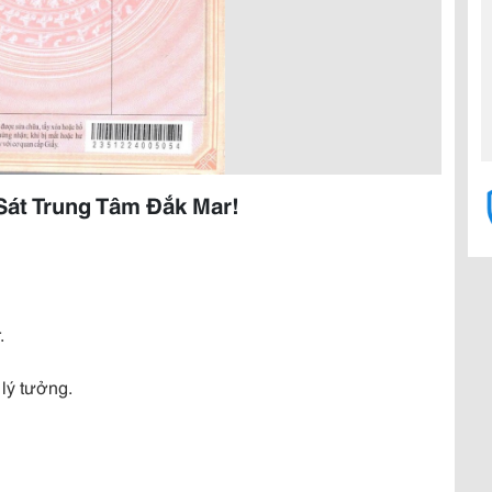
át Trung Tâm Đắk Mar!
.
lý tưởng.