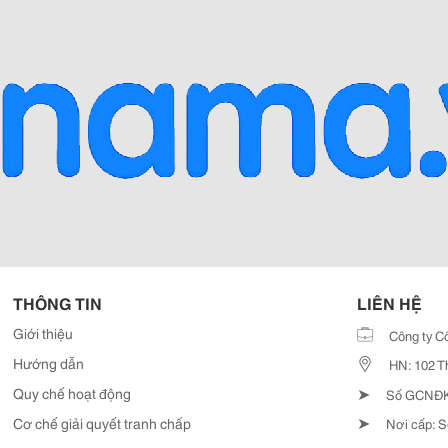
THÔNG TIN
LIÊN HỆ
Giới thiệu
Công ty C
Hướng dẫn
HN: 102 T
➤
Quy chế hoạt động
Số GCNĐKD
➤
Cơ chế giải quyết tranh chấp
Nơi cấp: S