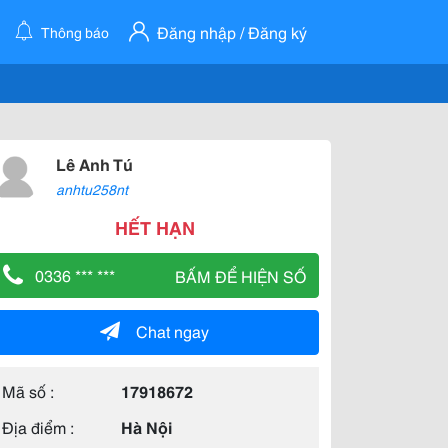
Đăng nhập / Đăng ký
Thông báo
Lê Anh Tú
anhtu258nt
HẾT HẠN
0336 *** ***
BẤM ĐỂ HIỆN SỐ
Chat ngay
Mã số :
17918672
Địa điểm :
Hà Nội