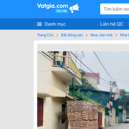
Danh mục
Liên hệ QC
Trang Chủ
Bất động sản
Mua, bán nhà
Nhà t