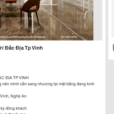
í Đắc Địa Tp Vinh
C ĐỊA TP VINH
g nên mình cần sang nhượng lại mặt bằng đang kinh
P Vinh, Nghệ An
c kỳ đông khách
n và thạch cao.