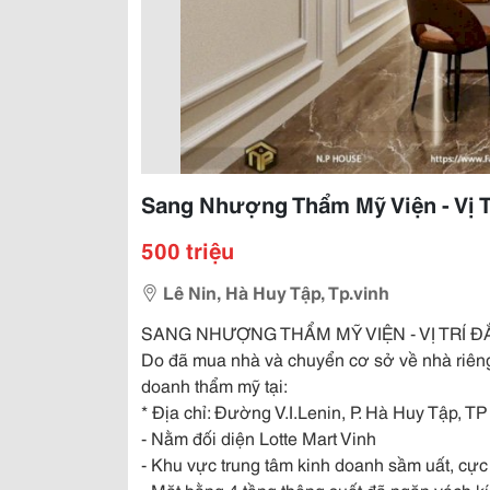
Sang Nhượng Thẩm Mỹ Viện - Vị Tr
500 triệu
Lê Nin, Hà Huy Tập, Tp.vinh
SANG NHƯỢNG THẨM MỸ VIỆN - VỊ TRÍ ĐẮ
Do đã mua nhà và chuyển cơ sở về nhà riên
doanh thẩm mỹ tại:
* Địa chỉ: Đường V.I.Lenin, P. Hà Huy Tập, T
- Nằm đối diện Lotte Mart Vinh
- Khu vực trung tâm kinh doanh sầm uất, cự
- Mặt bằng 4 tầng thông suốt đã ngăn vách kí