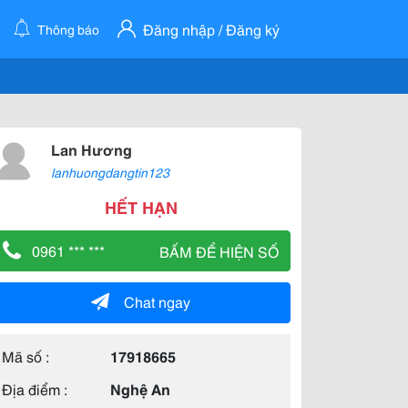
Đăng nhập / Đăng ký
Thông báo
Lan Hương
lanhuongdangtin123
HẾT HẠN
0961 *** ***
BẤM ĐỂ HIỆN SỐ
Chat ngay
Mã số :
17918665
Địa điểm :
Nghệ An