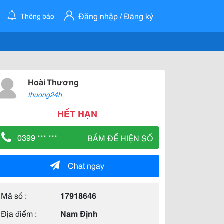
Đăng nhập / Đăng ký
Thông báo
Hoài Thương
thuong24h
HẾT HẠN
0399 *** ***
BẤM ĐỂ HIỆN SỐ
Chat ngay
Mã số :
17918646
Địa điểm :
Nam Định