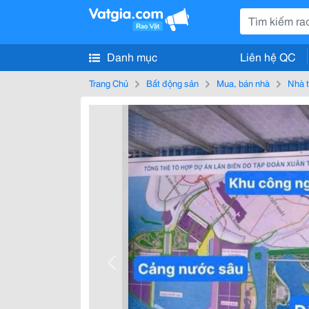
Danh mục
Liên hệ QC
Trang Chủ
Bất động sản
Mua, bán nhà
Nhà t