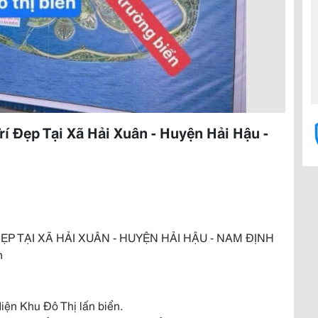
rí Đẹp Tại Xã Hải Xuân - Huyện Hải Hậu -
ẸP TẠI XÃ HẢI XUÂN - HUYỆN HẢI HẬU - NAM ĐỊNH
h
diện Khu Đô Thị lấn biển.