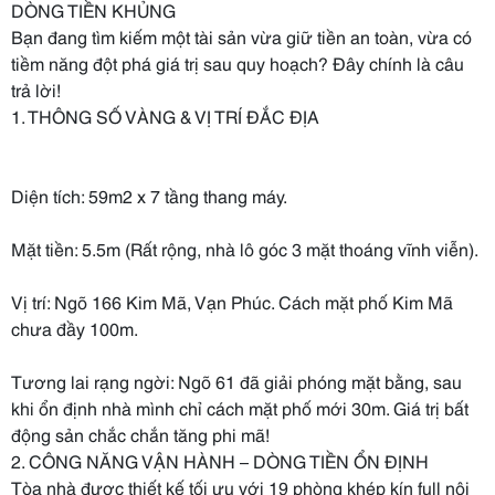
DÒNG TIỀN KHỦNG
Bạn đang tìm kiếm một tài sản vừa giữ tiền an toàn, vừa có
tiềm năng đột phá giá trị sau quy hoạch? Đây chính là câu
trả lời!
1. THÔNG SỐ VÀNG & VỊ TRÍ ĐẮC ĐỊA
Diện tích: 59m2 x 7 tầng thang máy.
Mặt tiền: 5.5m (Rất rộng, nhà lô góc 3 mặt thoáng vĩnh viễn).
Vị trí: Ngõ 166 Kim Mã, Vạn Phúc. Cách mặt phố Kim Mã
chưa đầy 100m.
Tương lai rạng ngời: Ngõ 61 đã giải phóng mặt bằng, sau
khi ổn định nhà mình chỉ cách mặt phố mới 30m. Giá trị bất
động sản chắc chắn tăng phi mã!
2. CÔNG NĂNG VẬN HÀNH – DÒNG TIỀN ỔN ĐỊNH
Tòa nhà được thiết kế tối ưu với 19 phòng khép kín full nội