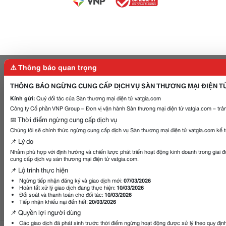
⚠️ Thông báo quan trọng
THÔNG BÁO NGỪNG CUNG CẤP DỊCH VỤ SÀN THƯƠNG MẠI ĐIỆN T
Kính gửi:
Quý đối tác của Sàn thương mại điện tử vatgia.com
Công ty Cổ phần VNP Group – Đơn vị vận hành Sàn thương mại điện tử vatgia.com – trân
📅 Thời điểm ngừng cung cấp dịch vụ
Chúng tôi sẽ chính thức ngừng cung cấp dịch vụ Sàn thương mại điện tử vatgia.com kể 
📌 Lý do
Nhằm phù hợp với định hướng và chiến lược phát triển hoạt động kinh doanh trong giai 
cung cấp dịch vụ sàn thương mại điện tử vatgia.com.
📌 Lộ trình thực hiện
Ngừng tiếp nhận đăng ký và giao dịch mới:
07/03/2026
Hoàn tất xử lý giao dịch đang thực hiện:
10/03/2026
Đối soát và thanh toán cho đối tác:
10/03/2026
Tiếp nhận khiếu nại đến hết:
20/03/2026
📌 Quyền lợi người dùng
Các giao dịch đã phát sinh trước thời điểm ngừng hoạt động được xử lý theo quy địn