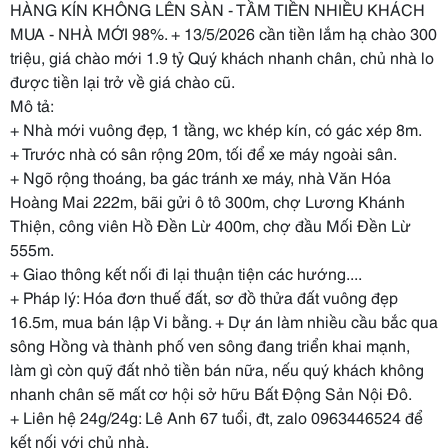
HÀNG KÍN KHÔNG LÊN SÀN - TẦM TIỀN NHIỀU KHÁCH
MUA - NHÀ MỚI 98%. + 13/5/2026 cần tiền lắm hạ chào 300
triệu, giá chào mới 1.9 tỷ Quý khách nhanh chân, chủ nhà lo
được tiền lại trở về giá chào cũ.
Mô tả:
+ Nhà mới vuông đẹp, 1 tầng, wc khép kín, có gác xép 8m.
+ Trước nhà có sân rộng 20m, tối để xe máy ngoài sân.
+ Ngõ rộng thoáng, ba gác tránh xe máy, nhà Văn Hóa
Hoàng Mai 222m, bãi gửi ô tô 300m, chợ Lương Khánh
Thiện, công viên Hồ Đền Lừ 400m, chợ đầu Mối Đền Lừ
555m.
+ Giao thông kết nối đi lại thuận tiện các hướng....
+ Pháp lý: Hóa đơn thuế đất, sơ đồ thửa đất vuông đẹp
16.5m, mua bán lập Vi bằng. + Dự án làm nhiều cầu bắc qua
sông Hồng và thành phố ven sông đang triển khai mạnh,
làm gì còn quỹ đất nhỏ tiền bán nữa, nếu quý khách không
nhanh chân sẽ mất cơ hội sở hữu Bất Động Sản Nội Đô.
+ Liên hệ 24g/24g: Lê Anh 67 tuổi, đt, zalo 0963446524 để
kết nối với chủ nhà.