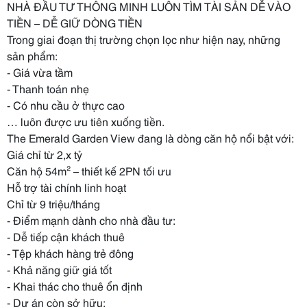
NHÀ ĐẦU TƯ THÔNG MINH LUÔN TÌM TÀI SẢN DỄ VÀO
TIỀN – DỄ GIỮ DÒNG TIỀN
Trong giai đoạn thị trường chọn lọc như hiện nay, những
sản phẩm:
- Giá vừa tầm
- Thanh toán nhẹ
- Có nhu cầu ở thực cao
… luôn được ưu tiên xuống tiền.
The Emerald Garden View đang là dòng căn hộ nổi bật với:
Giá chỉ từ 2,x tỷ
Căn hộ 54m² – thiết kế 2PN tối ưu
Hỗ trợ tài chính linh hoạt
Chỉ từ 9 triệu/tháng
- Điểm mạnh dành cho nhà đầu tư:
- Dễ tiếp cận khách thuê
- Tệp khách hàng trẻ đông
- Khả năng giữ giá tốt
- Khai thác cho thuê ổn định
- Dự án còn sở hữu: